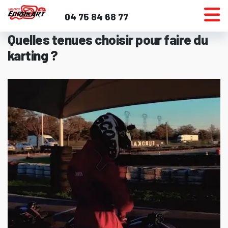
Aller
04 75 84 68 77
au
contenu
Quelles tenues choisir pour faire du
karting ?